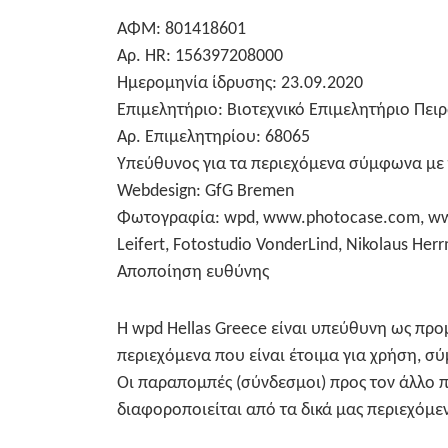
ΑΦΜ: 801418601
Αρ. HR: 156397208000
Ημερομηνία ίδρυσης: 23.09.2020
Επιμελητήριο: Βιοτεχνικό Επιμελητήριο Πει
Αρ. Επιμελητηρίου: 68065
Υπεύθυνος για τα περιεχόμενα σύμφωνα με τ
Webdesign: GfG Bremen
Φωτογραφία: wpd, www.photocase.com, www.
Leifert, Fotostudio VonderLind, Nikolaus Her
Αποποίηση ευθύνης
Η wpd Hellas Greece είναι υπεύθυνη ως προ
περιεχόμενα που είναι έτοιμα για χρήση, σ
Οι παραπομπές (σύνδεσμοι) προς τον άλλο 
διαφοροποιείται από τα δικά μας περιεχόμε