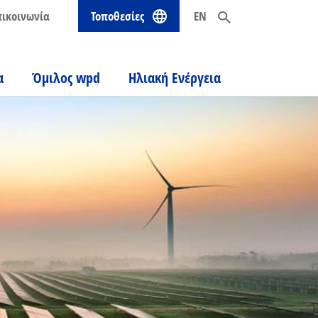
πικοινωνία
Τοποθεσίες
EN
α
Όμιλος wpd
Ηλιακή Ενέργεια