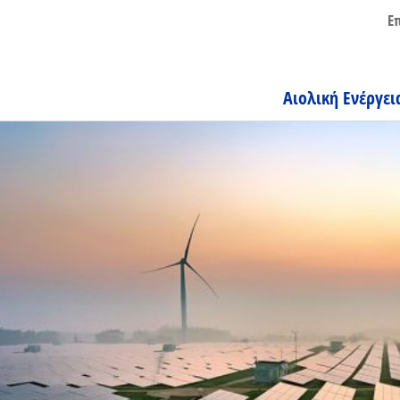
Ε
Αιολική Ενέργει